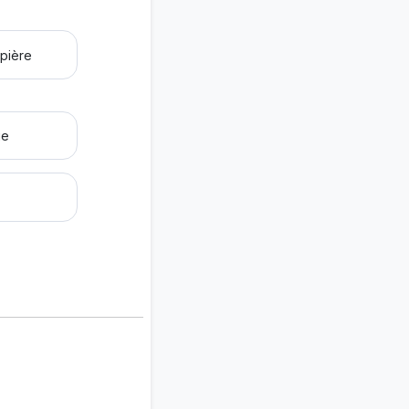
pière
ie