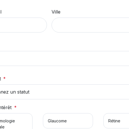
l
Ville
t
ntérêt
mologie
Glaucome
Rétine
ale