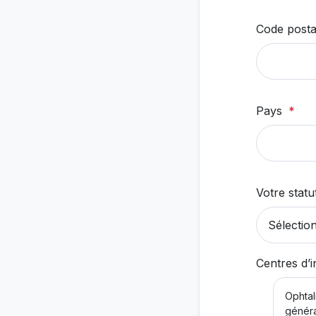
Code posta
Pays
*
Votre statu
Centres d’i
Ophtal
génér